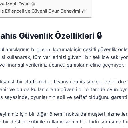
ve Mobil Oyun 🚀
le Eğlenceli ve Güvenli Oyun Deneyimi 🎉
his Güvenlik Özellikleri 🔒
kullanıcılarının bilgilerini korumak için çeşitli güvenlik önl
isi kullanarak, tüm verilerinizi güvenli bir şekilde saklıyo
z ve finansal verileriniz üçüncü şahısların eline geçmiyor.
 lisanslı bir platformdur. Lisanslı bahis siteleri, belirli düz
enir ve bu da kullanıcıların güvenli bir ortamda oyun oyn
s sayesinde, oyunlarının adil ve şeffaf olduğunu garanti
yiminiz için bir diğer önemli nokta da müşteri hizmetler
bir destek ekibi ile kullanıcılarının her türlü sorusuna hı