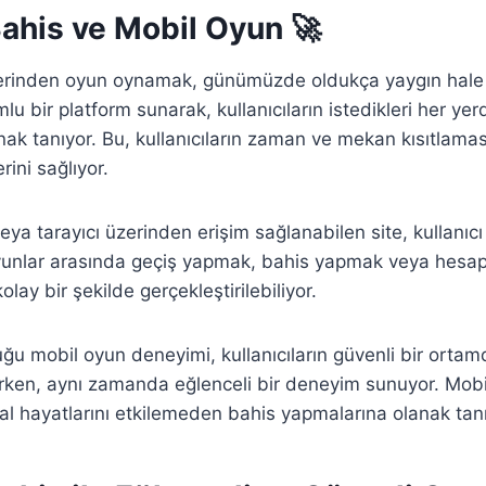
ahis ve Mobil Oyun 🚀
zerinden oyun oynamak, günümüzde oldukça yaygın hale
lu bir platform sunarak, kullanıcıların istedikleri her ye
ak tanıyor. Bu, kullanıcıların zaman ve mekan kısıtlamas
ini sağlıyor.
ya tarayıcı üzerinden erişim sağlanabilen site, kullanıcı
Oyunlar arasında geçiş yapmak, bahis yapmak veya hesap
olay bir şekilde gerçekleştirilebiliyor.
uğu mobil oyun deneyimi, kullanıcıların güvenli bir orta
rken, aynı zamanda eğlenceli bir deneyim sunuyor. Mobi
yal hayatlarını etkilemeden bahis yapmalarına olanak tanı