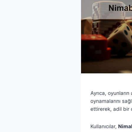
Ayrıca, oyunların 
oynamalarını sağla
ettirerek, adil bi
Kullanıcılar,
Nima