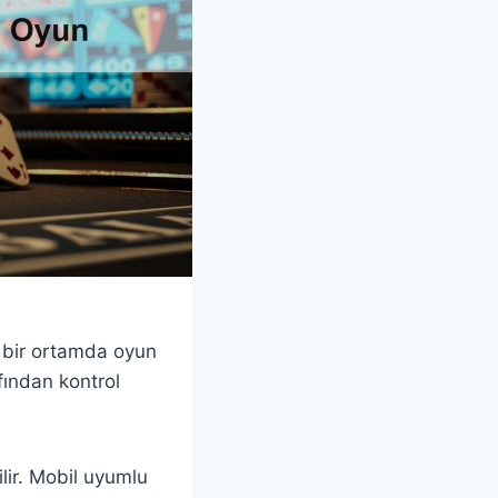
li bir ortamda oyun
fından kontrol
lir. Mobil uyumlu