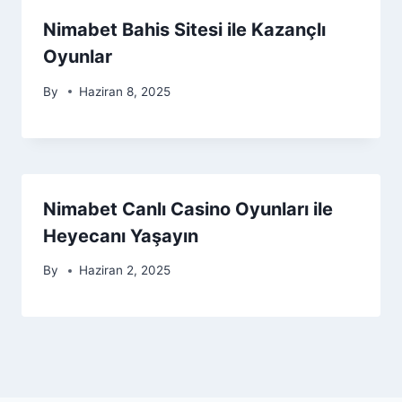
Nimabet Bahis Sitesi ile Kazançlı
Oyunlar
By
Haziran 8, 2025
Nimabet Canlı Casino Oyunları ile
Heyecanı Yaşayın
By
Haziran 2, 2025