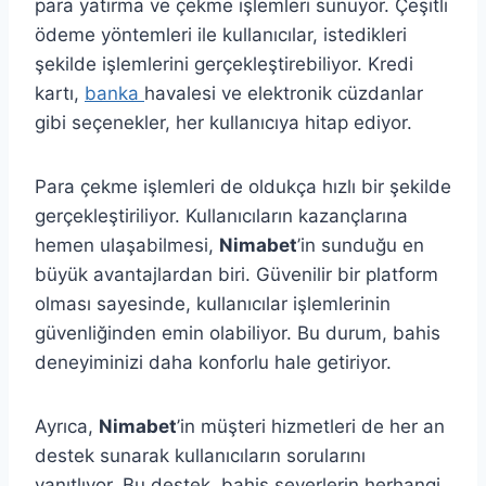
para yatırma ve çekme işlemleri sunuyor. Çeşitli
ödeme yöntemleri ile kullanıcılar, istedikleri
şekilde işlemlerini gerçekleştirebiliyor. Kredi
kartı,
banka
havalesi ve elektronik cüzdanlar
gibi seçenekler, her kullanıcıya hitap ediyor.
Para çekme işlemleri de oldukça hızlı bir şekilde
gerçekleştiriliyor. Kullanıcıların kazançlarına
hemen ulaşabilmesi,
Nimabet
’in sunduğu en
büyük avantajlardan biri. Güvenilir bir platform
olması sayesinde, kullanıcılar işlemlerinin
güvenliğinden emin olabiliyor. Bu durum, bahis
deneyiminizi daha konforlu hale getiriyor.
Ayrıca,
Nimabet
’in müşteri hizmetleri de her an
destek sunarak kullanıcıların sorularını
yanıtlıyor. Bu destek, bahis severlerin herhangi