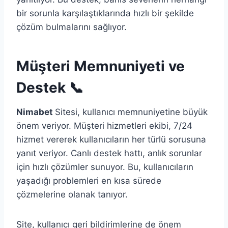
bir sorunla karşılaştıklarında hızlı bir şekilde
çözüm bulmalarını sağlıyor.
Müşteri Memnuniyeti ve
Destek 📞
Nimabet
Sitesi, kullanıcı memnuniyetine büyük
önem veriyor. Müşteri hizmetleri ekibi, 7/24
hizmet vererek kullanıcıların her türlü sorusuna
yanıt veriyor. Canlı destek hattı, anlık sorunlar
için hızlı çözümler sunuyor. Bu, kullanıcıların
yaşadığı problemleri en kısa sürede
çözmelerine olanak tanıyor.
Site, kullanıcı geri bildirimlerine de önem