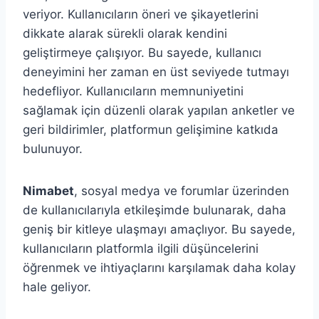
veriyor. Kullanıcıların öneri ve şikayetlerini
dikkate alarak sürekli olarak kendini
geliştirmeye çalışıyor. Bu sayede, kullanıcı
deneyimini her zaman en üst seviyede tutmayı
hedefliyor. Kullanıcıların memnuniyetini
sağlamak için düzenli olarak yapılan anketler ve
geri bildirimler, platformun gelişimine katkıda
bulunuyor.
Nimabet
, sosyal medya ve forumlar üzerinden
de kullanıcılarıyla etkileşimde bulunarak, daha
geniş bir kitleye ulaşmayı amaçlıyor. Bu sayede,
kullanıcıların platformla ilgili düşüncelerini
öğrenmek ve ihtiyaçlarını karşılamak daha kolay
hale geliyor.