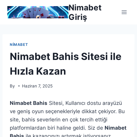
Skip
Nimabet
to
Giriş
content
NIMABET
Nimabet Bahis Sitesi ile
Hızla Kazan
By
Haziran 7, 2025
Nimabet Bahis
Sitesi, Kullanıcı dostu arayüzü
ve geniş oyun seçenekleriyle dikkat çekiyor. Bu
site, bahis severlerin en çok tercih ettiği
platformlardan biri haline geldi. Siz de
Nimabet
Bahis
ile kazancınızı artırmak istiyorsanız,