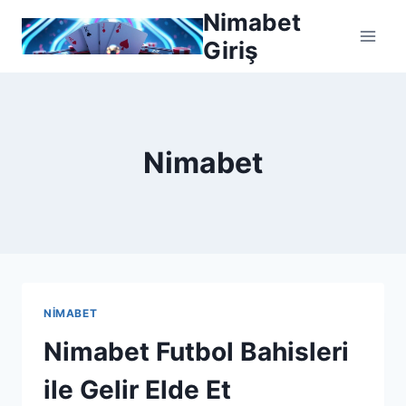
Skip
Nimabet
to
Giriş
content
Nimabet
NIMABET
Nimabet Futbol Bahisleri
ile Gelir Elde Et