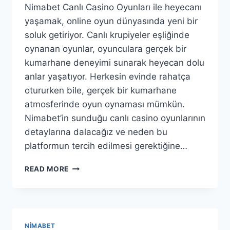
Nimabet Canlı Casino Oyunları ile heyecanı
yaşamak, online oyun dünyasında yeni bir
soluk getiriyor. Canlı krupiyeler eşliğinde
oynanan oyunlar, oyunculara gerçek bir
kumarhane deneyimi sunarak heyecan dolu
anlar yaşatıyor. Herkesin evinde rahatça
otururken bile, gerçek bir kumarhane
atmosferinde oyun oynaması mümkün.
Nimabet’in sunduğu canlı casino oyunlarının
detaylarına dalacağız ve neden bu
platformun tercih edilmesi gerektiğine…
NIMABET
READ MORE
CANLI
CASINO
OYUNLARI
ILE
HEYECANI
NIMABET