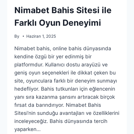
YAŞAYIN
Nimabet Bahis Sitesi ile
Farklı Oyun Deneyimi
By
Haziran 1, 2025
Nimabet bahis, online bahis dünyasında
kendine özgü bir yer edinmiş bir
platformdur. Kullanıcı dostu arayüzü ve
geniş oyun seçenekleri ile dikkat çeken bu
site, oyunculara farklı bir deneyim sunmayı
hedefliyor. Bahis tutkunları için eğlencenin
yanı sıra kazanma şansını artıracak birçok
fırsat da barındırıyor. Nimabet Bahis
Sitesi’nin sunduğu avantajları ve özelliklerini
inceleyeceğiz. Bahis dünyasında tercih
yaparken…