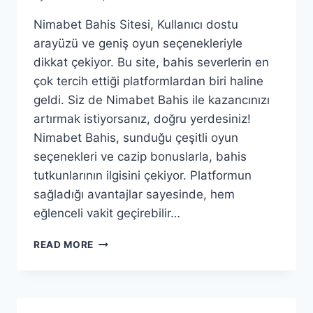
Nimabet Bahis Sitesi, Kullanıcı dostu
arayüzü ve geniş oyun seçenekleriyle
dikkat çekiyor. Bu site, bahis severlerin en
çok tercih ettiği platformlardan biri haline
geldi. Siz de Nimabet Bahis ile kazancınızı
artırmak istiyorsanız, doğru yerdesiniz!
Nimabet Bahis, sunduğu çeşitli oyun
seçenekleri ve cazip bonuslarla, bahis
tutkunlarının ilgisini çekiyor. Platformun
sağladığı avantajlar sayesinde, hem
eğlenceli vakit geçirebilir…
NIMABET
READ MORE
BAHIS
SITESI
ILE
HIZLA