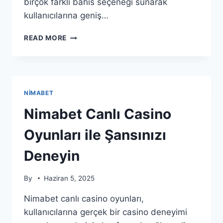
birçok farklı bahis seçeneği sunarak
kullanıcılarına geniş…
NIMABET
READ MORE
FUTBOL
BAHISLERI
VE
STRATEJILER
NIMABET
Nimabet Canlı Casino
Oyunları ile Şansınızı
Deneyin
By
Haziran 5, 2025
Nimabet canlı casino oyunları,
kullanıcılarına gerçek bir casino deneyimi